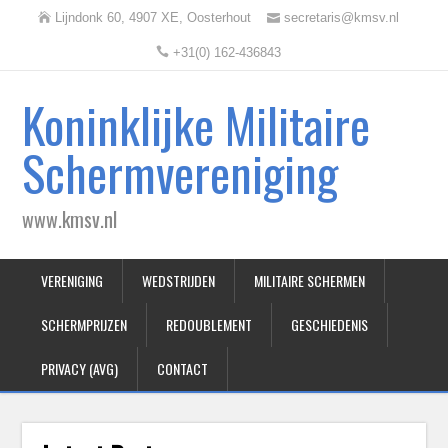
Lijndonk 60, 4907 XE, Oosterhout
secretaris@kmsv.nl
+31(0) 162-436843
Koninklijke Militaire
Schermvereniging
www.kmsv.nl
VERENIGING
WEDSTRIJDEN
MILITAIRE SCHERMEN
SCHERMPRIJZEN
REDOUBLEMENT
GESCHIEDENIS
PRIVACY (AVG)
CONTACT