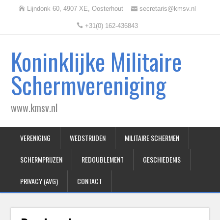
Lijndonk 60, 4907 XE, Oosterhout
secretaris@kmsv.nl
+31(0) 162-436843
Koninklijke Militaire
Schermvereniging
www.kmsv.nl
VERENIGING
WEDSTRIJDEN
MILITAIRE SCHERMEN
SCHERMPRIJZEN
REDOUBLEMENT
GESCHIEDENIS
PRIVACY (AVG)
CONTACT