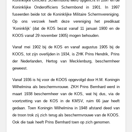
Koninklijke Officiers Schermbond werd opgericht in 1897 en de
Koninklijke Onderofficiers Schermbond in 1901. In 1997
fuseerden beide tot de Koninklijke Militaire Schermvereniging.
Op ons verzoek heeft deze vereniging het predikaat
‘Koninklijk’ (dat de KOS bezat vanaf 11 januari 1900 en de
KOOS vanaf 29 november 1905) mogen behouden.
Vanaf mei 1902 bij de KOS en vanaf augustus 1905 bij de
KOOS, tot zijn overlijden in 1934, is ZHK Prins Hendrik, Prins
der Nederlanden, Hertog van Mecklenburg, beschermheer
geweest.
Vanaf 1936 is hij voor de KOOS opgevolgd door H.M. Koningin
Wilhelmina als beschermvrouwe. ZKH Prins Bernhard werd in
maart 1938 beschermheer van de KOS, wat hij dus, via de
voortzetting van de KOS in de KMSV, ruim 66 jaar heeft
gedaan. Toen Koningin Wilhelmina in 1948 afstand deed van
de troon trok zij zich terug als beschermvrouwe van de KOOS.
Ook die taak heeft Prins Bernhard toen op zich genomen.