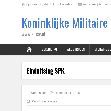
Lijndonk 60, 4907 XE, Oosterhout
secretaris@kmsv.nl
Koninklijke Militair
www.kmsv.nl
VERENIGING
WEDSTRIJDEN
MILITAIRE 
Einduitslag SPK
Webmaster
december 21, 2015
Wedstrijduitslagen