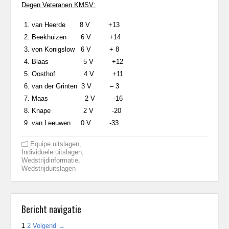
Degen Veteranen KMSV:
van Heerde 8 V +13
Beekhuizen 6 V +14
von Konigslow 6 V + 8
Blaas 5 V +12
Oosthof 4 V +11
van der Grinten 3 V – 3
Maas 2 V -16
Knape 2 V -20
van Leeuwen 0 V -33
Equipe uitslagen
,
Individuele uitslagen
,
Wedstrijdinformatie
,
Wedstrijduitslagen
Bericht navigatie
1
2
Volgend →