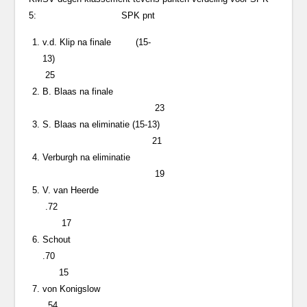
5: SPK pnt
v.d. Klip na finale (15-
13)
25
B. Blaas na finale
23
S. Blaas na eliminatie (15-13)
21
Verburgh na eliminatie
19
V. van Heerde
.72
17
Schout
.70
15
von Konigslow
.54