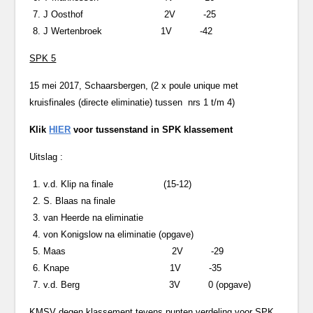
J Oosthof 2V -25
J Wertenbroek 1V -42
SPK 5
15 mei 2017, Schaarsbergen, (2 x poule unique met
kruisfinales (directe eliminatie) tussen nrs 1 t/m 4)
Klik
HIER
voor tussenstand in SPK klassement
Uitslag :
v.d. Klip na finale (15-12)
S. Blaas na finale
van Heerde na eliminatie
von Konigslow na eliminatie (opgave)
Maas 2V -29
Knape 1V -35
v.d. Berg 3V 0 (opgave)
KMSV degen klassement tevens punten verdeling voor SPK