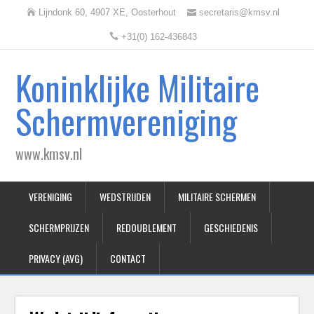
Lijndonk 60, 4907 XE, Oosterhout
secretaris@kmsv.nl
+31(0) 162-436843
Koninklijke Militaire
Schermvereniging
www.kmsv.nl
VERENIGING
WEDSTRIJDEN
MILITAIRE SCHERMEN
SCHERMPRIJZEN
REDOUBLEMENT
GESCHIEDENIS
PRIVACY (AVG)
CONTACT