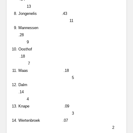
13
Jongenelis .43
11
Mannessen
.28
9
Oosthof
.18
7
Maas .18
5
Dalm
.14
4
Knape .09
3
Wertenbroek .07
2