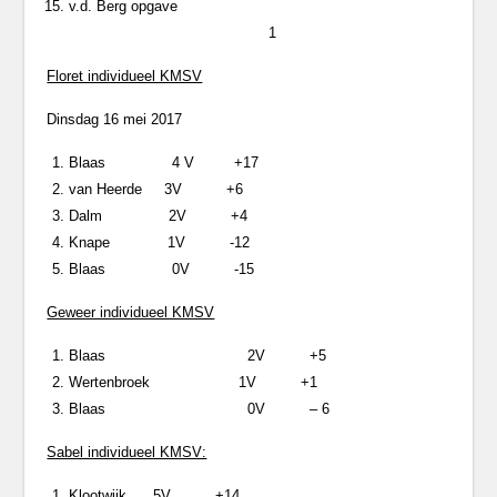
v.d. Berg opgave
1
Floret individueel KMSV
Dinsdag 16 mei 2017
Blaas 4 V +17
van Heerde 3V +6
Dalm 2V +4
Knape 1V -12
Blaas 0V -15
Geweer individueel KMSV
Blaas 2V +5
Wertenbroek 1V +1
Blaas 0V – 6
Sabel individueel KMSV:
Klootwijk 5V +14