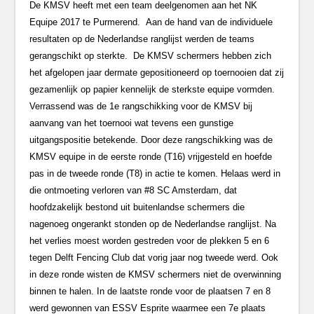
De KMSV heeft met een team deelgenomen aan het NK
Equipe 2017 te Purmerend. Aan de hand van de individuele
resultaten op de Nederlandse ranglijst werden de teams
gerangschikt op sterkte. De KMSV schermers hebben zich
het afgelopen jaar dermate gepositioneerd op toernooien dat zij
gezamenlijk op papier kennelijk de sterkste equipe vormden.
Verrassend was de 1e rangschikking voor de KMSV bij
aanvang van het toernooi wat tevens een gunstige
uitgangspositie betekende. Door deze rangschikking was de
KMSV equipe in de eerste ronde (T16) vrijgesteld en hoefde
pas in de tweede ronde (T8) in actie te komen. Helaas werd in
die ontmoeting verloren van #8 SC Amsterdam, dat
hoofdzakelijk bestond uit buitenlandse schermers die
nagenoeg ongerankt stonden op de Nederlandse ranglijst. Na
het verlies moest worden gestreden voor de plekken 5 en 6
tegen Delft Fencing Club dat vorig jaar nog tweede werd. Ook
in deze ronde wisten de KMSV schermers niet de overwinning
binnen te halen. In de laatste ronde voor de plaatsen 7 en 8
werd gewonnen van ESSV Esprite waarmee een 7e plaats