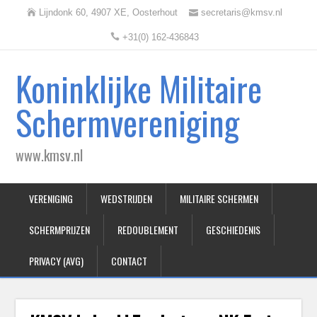
Lijndonk 60, 4907 XE, Oosterhout
secretaris@kmsv.nl
+31(0) 162-436843
Koninklijke Militaire
Schermvereniging
www.kmsv.nl
VERENIGING
WEDSTRIJDEN
MILITAIRE SCHERMEN
SCHERMPRIJZEN
REDOUBLEMENT
GESCHIEDENIS
PRIVACY (AVG)
CONTACT