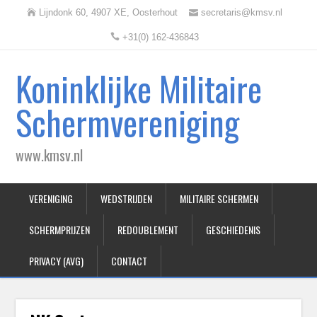
Lijndonk 60, 4907 XE, Oosterhout
secretaris@kmsv.nl
+31(0) 162-436843
Koninklijke Militaire
Schermvereniging
www.kmsv.nl
VERENIGING
WEDSTRIJDEN
MILITAIRE SCHERMEN
SCHERMPRIJZEN
REDOUBLEMENT
GESCHIEDENIS
PRIVACY (AVG)
CONTACT