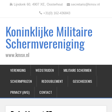
Lijndonk 60, 4907 XE, Oosterhout
secretaris@kmsv.nl
+31(0) 162-436843
Koninklijke Militaire
Schermvereniging
www.kmsv.nl
VERENIGING
WEDSTRIJDEN
MILITAIRE SCHERMEN
SCHERMPRIJZEN
REDOUBLEMENT
GESCHIEDENIS
PRIVACY (AVG)
CONTACT