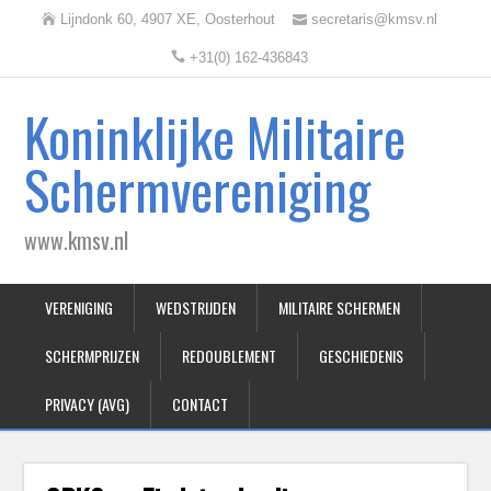
Lijndonk 60, 4907 XE, Oosterhout
secretaris@kmsv.nl
+31(0) 162-436843
Koninklijke Militaire
Schermvereniging
www.kmsv.nl
VERENIGING
WEDSTRIJDEN
MILITAIRE SCHERMEN
SCHERMPRIJZEN
REDOUBLEMENT
GESCHIEDENIS
PRIVACY (AVG)
CONTACT