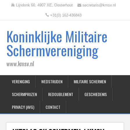
Lijndonk 60, 4907 XE, Oosterhout
secretaris@kmsv.nl
+31(0) 162-436843
Koninklijke Militaire
Schermvereniging
www.kmsv.nl
VERENIGING
WEDSTRIJDEN
MILITAIRE SCHERMEN
SCHERMPRIJZEN
REDOUBLEMENT
GESCHIEDENIS
PRIVACY (AVG)
CONTACT