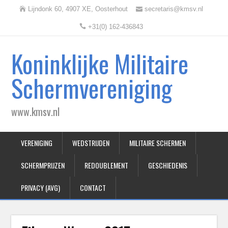
Lijndonk 60, 4907 XE, Oosterhout
secretaris@kmsv.nl
+31(0) 162-436843
Koninklijke Militaire
Schermvereniging
www.kmsv.nl
VERENIGING
WEDSTRIJDEN
MILITAIRE SCHERMEN
SCHERMPRIJZEN
REDOUBLEMENT
GESCHIEDENIS
PRIVACY (AVG)
CONTACT