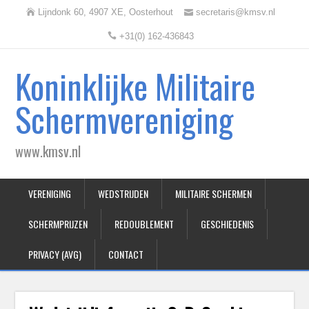
Lijndonk 60, 4907 XE, Oosterhout
secretaris@kmsv.nl
+31(0) 162-436843
Koninklijke Militaire
Schermvereniging
www.kmsv.nl
VERENIGING
WEDSTRIJDEN
MILITAIRE SCHERMEN
SCHERMPRIJZEN
REDOUBLEMENT
GESCHIEDENIS
PRIVACY (AVG)
CONTACT