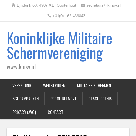
Lijndonk 60, 4907 XE, Oosterhout
secretaris@kmsv.nl
+31(0) 162-436843
Koninklijke Militaire
Schermvereniging
www.kmsv.nl
VERENIGING
WEDSTRIJDEN
MILITAIRE SCHERMEN
SCHERMPRIJZEN
REDOUBLEMENT
GESCHIEDENIS
PRIVACY (AVG)
CONTACT