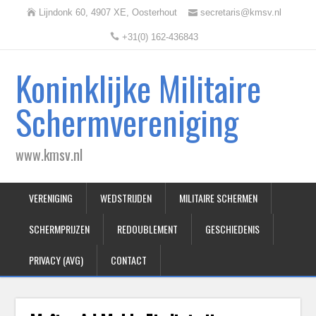
Lijndonk 60, 4907 XE, Oosterhout
secretaris@kmsv.nl
+31(0) 162-436843
Koninklijke Militaire
Schermvereniging
www.kmsv.nl
VERENIGING
WEDSTRIJDEN
MILITAIRE SCHERMEN
SCHERMPRIJZEN
REDOUBLEMENT
GESCHIEDENIS
PRIVACY (AVG)
CONTACT