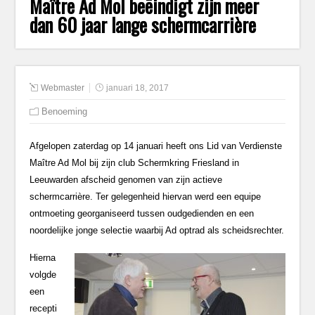
Maître Ad Mol beëindigt zijn meer
dan 60 jaar lange schermcarrière
Webmaster
januari 18, 2017
Benoeming
Afgelopen zaterdag op 14 januari heeft ons Lid van Verdienste
Maître Ad Mol bij zijn club Schermkring Friesland in
Leeuwarden afscheid genomen van zijn actieve
schermcarrière. Ter gelegenheid hiervan werd een equipe
ontmoeting georganiseerd tussen oudgedienden en een
noordelijke jonge selectie waarbij Ad optrad als scheidsrechter.
Hierna
volgde
een
recepti