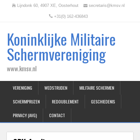
Lijndonk 60, 4907 XE, Oosterhout
secretaris@kmsv.nl
+31(0) 162-436843
Koninklijke Militaire
Schermvereniging
www.kmsv.nl
VERENIGING
WEDSTRIJDEN
MILITAIRE SCHERMEN
SCHERMPRIJZEN
REDOUBLEMENT
GESCHIEDENIS
PRIVACY (AVG)
CONTACT