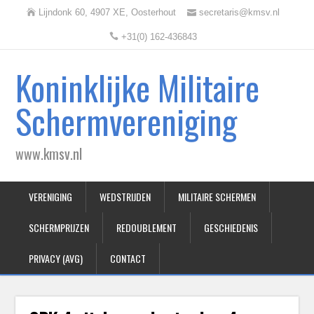
Lijndonk 60, 4907 XE, Oosterhout
secretaris@kmsv.nl
+31(0) 162-436843
Koninklijke Militaire
Schermvereniging
www.kmsv.nl
VERENIGING
WEDSTRIJDEN
MILITAIRE SCHERMEN
SCHERMPRIJZEN
REDOUBLEMENT
GESCHIEDENIS
PRIVACY (AVG)
CONTACT