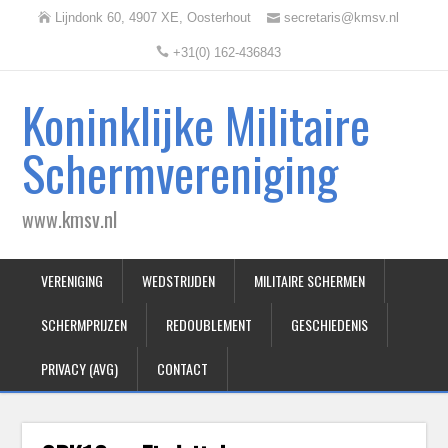
Lijndonk 60, 4907 XE, Oosterhout
secretaris@kmsv.nl
+31(0) 162-436843
Koninklijke Militaire
Schermvereniging
www.kmsv.nl
VERENIGING
WEDSTRIJDEN
MILITAIRE SCHERMEN
SCHERMPRIJZEN
REDOUBLEMENT
GESCHIEDENIS
PRIVACY (AVG)
CONTACT