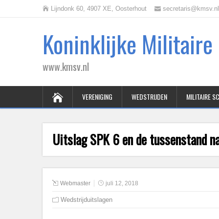
Lijndonk 60, 4907 XE, Oosterhout
secretaris@kmsv.nl
Koninklijke Militair
www.kmsv.nl
VERENIGING
WEDSTRIJDEN
MILITAIRE 
Uitslag SPK 6 en de tussenstand n
Webmaster
juli 12, 2018
Wedstrijduitslagen