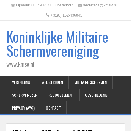
Lijndonk 60, 4907 XE, Oosterhout
secretaris@kmsv.nl
+31(0) 162-436843
Koninklijke Militaire
Schermvereniging
www.kmsv.nl
VERENIGING
WEDSTRIJDEN
MILITAIRE SCHERMEN
SCHERMPRIJZEN
REDOUBLEMENT
GESCHIEDENIS
PRIVACY (AVG)
CONTACT